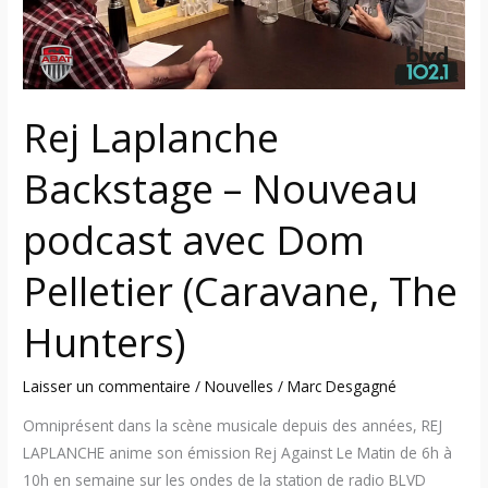
avec
Dom
Pelletier
(Caravane,
Rej Laplanche
The
Hunters)
Backstage – Nouveau
podcast avec Dom
Pelletier (Caravane, The
Hunters)
Laisser un commentaire
/
Nouvelles
/
Marc Desgagné
Omniprésent dans la scène musicale depuis des années, REJ
LAPLANCHE anime son émission Rej Against Le Matin de 6h à
10h en semaine sur les ondes de la station de radio BLVD