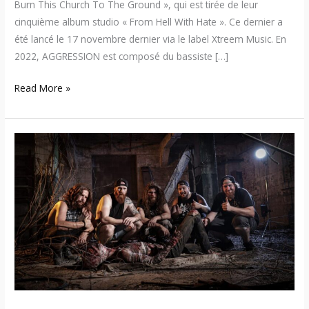
Burn This Church To The Ground », qui est tirée de leur
cinquième album studio « From Hell With Hate ». Ce dernier a
été lancé le 17 novembre dernier via le label Xtreem Music. En
2022, AGGRESSION est composé du bassiste […]
Read More »
Flesh
Shrine
–
Premier
album
« The
Grand
Apostasy »
maintenant
disponible