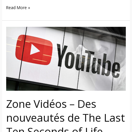
Read More »
Zone
Vidéos
–
Des
nouveautés
de
The
Last
Ten
Seconds
Zone Vidéos – Des
of
Life,
nouveautés de The Last
Trivium,
Grave
Ten Seconds of Life,