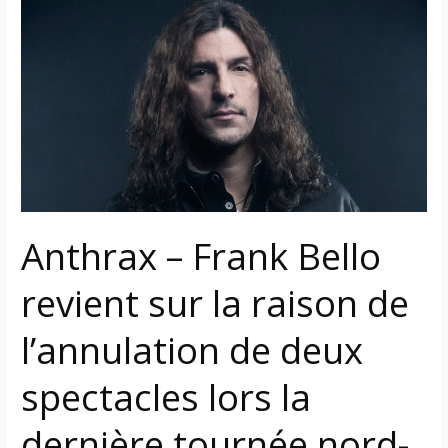
Anthrax
–
Frank
Bello
revient
sur
la
raison
de
l’annulation
Anthrax – Frank Bello
de
deux
revient sur la raison de
spectacles
lors
l’annulation de deux
la
spectacles lors la
dernière
tournée
dernière tournée nord-
nord-