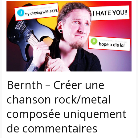
Bernth
–
Créer
une
chanson
rock/metal
composée
uniquement
de
commentaires
Bernth – Créer une
haineux
chanson rock/metal
composée uniquement
de commentaires