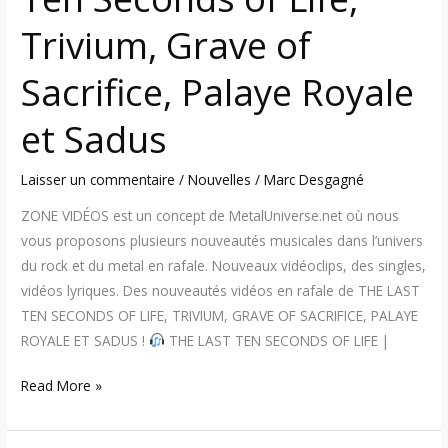
of
Sacrifice,
Trivium, Grave of
Palaye
Sacrifice, Palaye Royale
Royale
et
et Sadus
Sadus
Laisser un commentaire
/
Nouvelles
/
Marc Desgagné
ZONE VIDÉOS est un concept de MetalUniverse.net où nous
vous proposons plusieurs nouveautés musicales dans l’univers
du rock et du metal en rafale. Nouveaux vidéoclips, des singles,
vidéos lyriques. Des nouveautés vidéos en rafale de THE LAST
TEN SECONDS OF LIFE, TRIVIUM, GRAVE OF SACRIFICE, PALAYE
ROYALE ET SADUS !
THE LAST TEN SECONDS OF LIFE |
Read More »