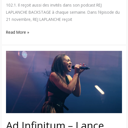
102.1. Il reçoit aussi des invités dans son podcast REJ
LAPLANCHE BACKSTAGE à chaque semaine. Dans l’épisode du
21 novembre, REJ LAPLANCHE reçoit
Read More »
Ad
Infinitum
–
Lance
son
nouveau
single/vidéoclip
« Somewhere
Better »
Ad Infinitum – Lance