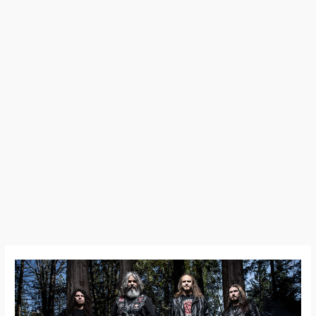
Aggression
–
Cinquième