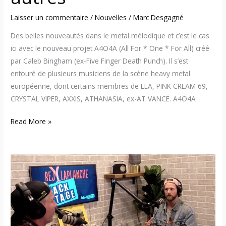
Laisser un commentaire
/
Nouvelles
/
Marc Desgagné
Des belles nouveautés dans le metal mélodique et c’est le cas
ici avec le nouveau projet A4O4A (All For * One * For All) créé
par Caleb Bingham (ex-Five Finger Death Punch). Il s’est
entouré de plusieurs musiciens de la scène heavy metal
européenne, dont certains membres de ELA, PINK CREAM 69,
CRYSTAL VIPER, AXXIS, ATHANASIA, ex-AT VANCE. A4O4A
Read More »
Rej
Laplanche
Backstage
–
Nouveau
podcast