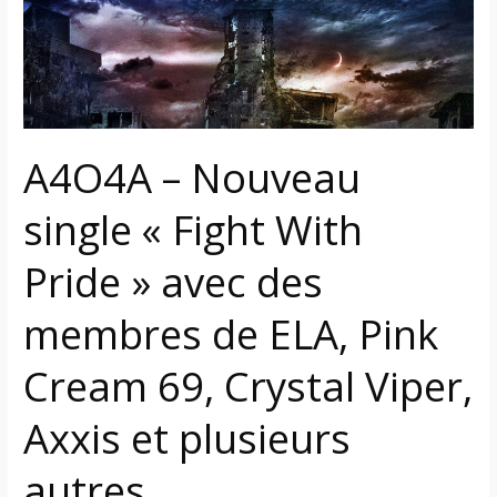
« Fight
With
Pride »
avec
des
membres
A4O4A – Nouveau
de
ELA,
single « Fight With
Pink
Pride » avec des
Cream
69,
membres de ELA, Pink
Crystal
Viper,
Cream 69, Crystal Viper,
Axxis
et
Axxis et plusieurs
plusieurs
autres
autres