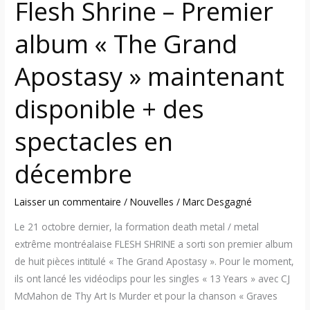
Flesh Shrine – Premier
+
des
album « The Grand
spectacles
en
Apostasy » maintenant
décembre
disponible + des
spectacles en
décembre
Laisser un commentaire
/
Nouvelles
/
Marc Desgagné
Le 21 octobre dernier, la formation death metal / metal
extrême montréalaise FLESH SHRINE a sorti son premier album
de huit pièces intitulé « The Grand Apostasy ». Pour le moment,
ils ont lancé les vidéoclips pour les singles « 13 Years » avec CJ
McMahon de Thy Art Is Murder et pour la chanson « Graves