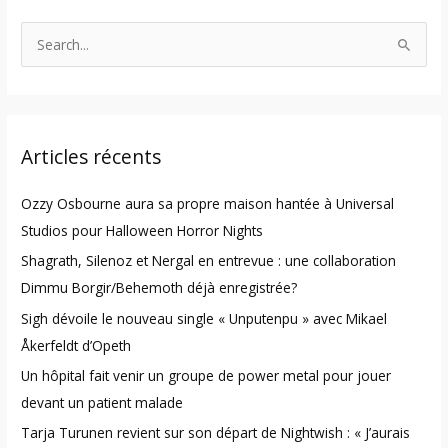
S
e
a
r
Articles récents
c
h
Ozzy Osbourne aura sa propre maison hantée à Universal
f
Studios pour Halloween Horror Nights
o
Shagrath, Silenoz et Nergal en entrevue : une collaboration
r
Dimmu Borgir/Behemoth déjà enregistrée?
:
Sigh dévoile le nouveau single « Unputenpu » avec Mikael
Åkerfeldt d’Opeth
Un hôpital fait venir un groupe de power metal pour jouer
devant un patient malade
Tarja Turunen revient sur son départ de Nightwish : « J’aurais