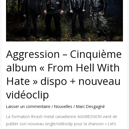
album
« From
Hell
With
Hate »
dispo
+
Aggression – Cinquième
nouveau
vidéoclip
album « From Hell With
Hate » dispo + nouveau
vidéoclip
Laisser un commentaire
/
Nouvelles
/
Marc Desgagné
La formation thrash metal canadienne AGGRESSION vient de
publier son nouveau single/vidéoclip pour la chanson « Let’s