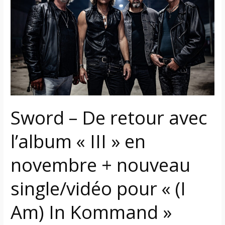
retour
avec
l’album
« III »
en
novembre
+
nouveau
single/vidéo
Sword – De retour avec
pour
« (I
l’album « III » en
Am)
In
novembre + nouveau
Kommand »
single/vidéo pour « (I
Am) In Kommand »