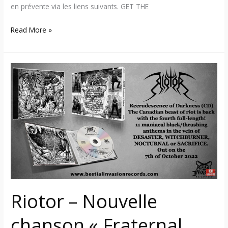
en prévente via les liens suivants. GET THE
Read More »
Riotor
–
Nouvelle
chanson
« Fraternal
Genocide »
+
nouvel
album
en
Riotor – Nouvelle
octobre
chanson « Fraternal