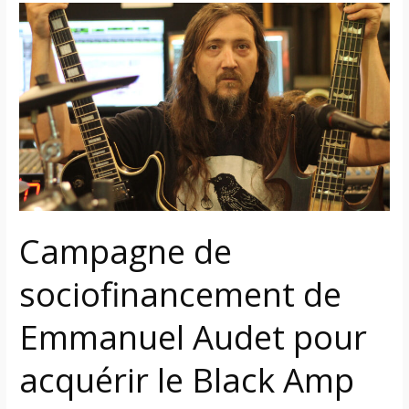
Campagne
de
sociofinancement
de
Emmanuel
Audet
pour
acquérir
le
Black
Campagne de
Amp
Studio
sociofinancement de
Emmanuel Audet pour
acquérir le Black Amp