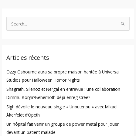
S
e
a
r
Articles récents
c
h
Ozzy Osbourne aura sa propre maison hantée à Universal
f
Studios pour Halloween Horror Nights
o
Shagrath, Silenoz et Nergal en entrevue : une collaboration
r
Dimmu Borgir/Behemoth déjà enregistrée?
:
Sigh dévoile le nouveau single « Unputenpu » avec Mikael
Åkerfeldt d’Opeth
Un hôpital fait venir un groupe de power metal pour jouer
devant un patient malade