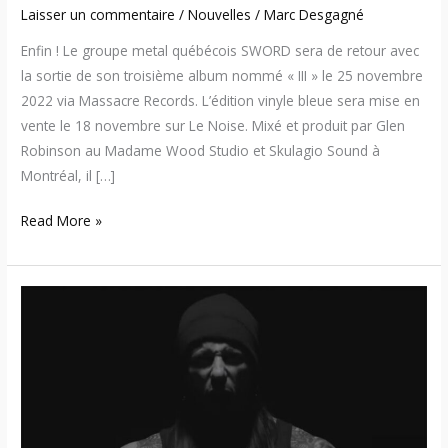
Laisser un commentaire
/
Nouvelles
/
Marc Desgagné
Enfin ! Le groupe metal québécois SWORD sera de retour avec
la sortie de son troisième album nommé « III » le 25 novembre
2022 via Massacre Records. L’édition vinyle bleue sera mise en
vente le 18 novembre sur Le Noise. Mixé et produit par Glen
Robinson au Madame Wood Studio et Skulagio Sound à
Montréal, il […]
Read More »
Get
The
Shot
–
Nouveau
single/vidéo
pour