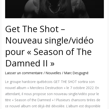
« Season
of
The
Damned
Get The Shot –
II »
Nouveau single/vidéo
pour « Season of The
Damned II »
Laisser un commentaire
/
Nouvelles
/
Marc Desgagné
Le groupe hardcore québécois GET THE SHOT sortira son
nouvel album « Merciless Destruction » le 7 octobre 2022. En
attendant, il nous propose son nouveau single/vidéo pour le
titre « Season of the Damned » ! Plusieurs chansons tirées de
ce nouvel album ont déjà été dévoilée. L’album est disponible