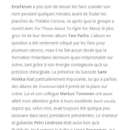
Ensiferum
a pris soin de laisser les fans scander son
nom pendant quelques minutes avant de fouler les
planches du Théâtre Corona, ce après quoi le groupe a
ouvert avec
For Those About To Fight For Metal
, le plus
gros
hit
de leur dernier album
Two Paths
. L’album en
question a été vertement critiqué par les fans pour
plusieurs raisons, mais il ne fait aucun doute que la
formation finlandaise demeure quasi irréprochable sur
scène, tant grâce à son énergie contagieuse qu’à sa
précision chirurgicale. La présence du bassiste
Sami
Hinkka
était particulièrement imposante, lui qui a parfois
des allures de
frontman
tant il prend de la place sur
scène. Lui et son collègue
Markus Toivonen
ont aussi
attiré mon attention grâce à leurs excellents
back vocals
,
aspect qui, selon moi, avait toujours été quelque peu
lacunaire dans leurs prestations précédentes. Le chanteur
et guitariste
Petri Lindroos
était aussi bon qu’à
l’habitude, tout comme le batteur
Janne Parviainen,
qui