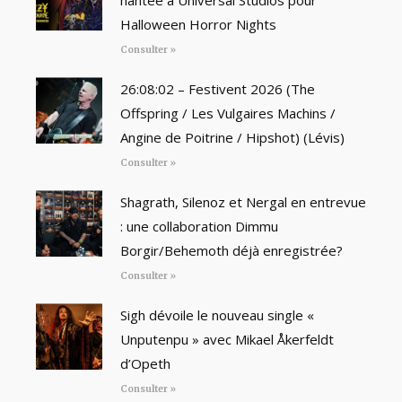
hantée à Universal Studios pour
Halloween Horror Nights
Consulter »
26:08:02 – Festivent 2026 (The
Offspring / Les Vulgaires Machins /
Angine de Poitrine / Hipshot) (Lévis)
Consulter »
Shagrath, Silenoz et Nergal en entrevue
: une collaboration Dimmu
Borgir/Behemoth déjà enregistrée?
Consulter »
Sigh dévoile le nouveau single «
Unputenpu » avec Mikael Åkerfeldt
d’Opeth
Consulter »