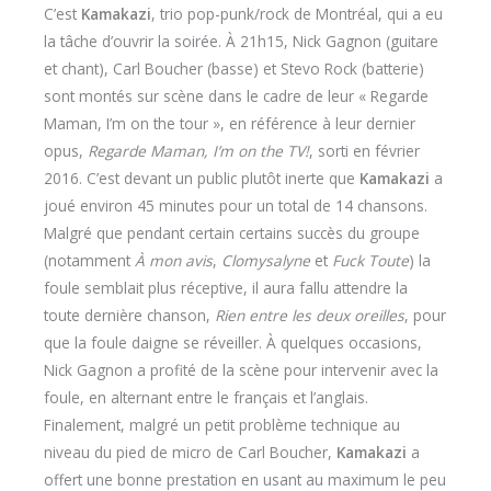
C’est
Kamakazi
, trio pop-punk/rock de Montréal, qui a eu
la tâche d’ouvrir la soirée. À 21h15, Nick Gagnon (guitare
et chant), Carl Boucher (basse) et Stevo Rock (batterie)
sont montés sur scène dans le cadre de leur « Regarde
Maman, I’m on the tour », en référence à leur dernier
opus,
Regarde Maman, I’m on the TV!
, sorti en février
2016. C’est devant un public plutôt inerte que
Kamakazi
a
joué environ 45 minutes pour un total de 14 chansons.
Malgré que pendant certain certains succès du groupe
(notamment
À mon avis
,
Clomysalyne
et
Fuck Toute
) la
foule semblait plus réceptive, il aura fallu attendre la
toute dernière chanson,
Rien entre les deux oreilles
, pour
que la foule daigne se réveiller. À quelques occasions,
Nick Gagnon a profité de la scène pour intervenir avec la
foule, en alternant entre le français et l’anglais.
Finalement, malgré un petit problème technique au
niveau du pied de micro de Carl Boucher,
Kamakazi
a
offert une bonne prestation en usant au maximum le peu