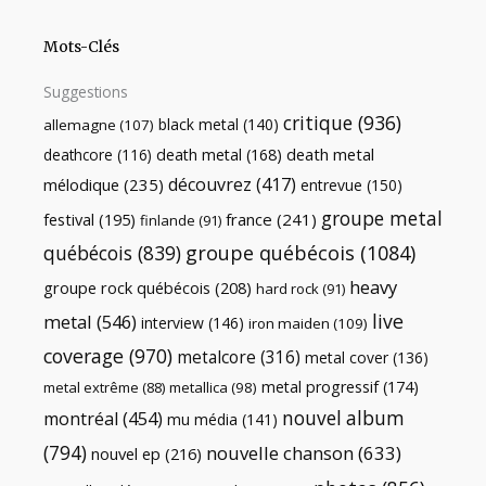
Mots-Clés
Suggestions
critique
(936)
black metal
(140)
allemagne
(107)
death metal
death metal
(168)
deathcore
(116)
découvrez
(417)
mélodique
(235)
entrevue
(150)
groupe metal
festival
(195)
france
(241)
finlande
(91)
québécois
(839)
groupe québécois
(1084)
heavy
groupe rock québécois
(208)
hard rock
(91)
live
metal
(546)
interview
(146)
iron maiden
(109)
coverage
(970)
metalcore
(316)
metal cover
(136)
metal progressif
(174)
metal extrême
(88)
metallica
(98)
nouvel album
montréal
(454)
mu média
(141)
(794)
nouvelle chanson
(633)
nouvel ep
(216)