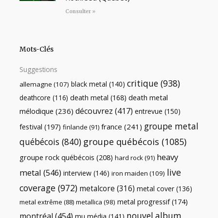
Consulter »
Mots-Clés
Suggestions
critique
(938)
black metal
(140)
allemagne
(107)
death metal
death metal
(168)
deathcore
(116)
découvrez
(417)
mélodique
(236)
entrevue
(150)
groupe metal
festival
(197)
france
(241)
finlande
(91)
québécois
(840)
groupe québécois
(1085)
heavy
groupe rock québécois
(208)
hard rock
(91)
live
metal
(546)
interview
(146)
iron maiden
(109)
coverage
(972)
metalcore
(316)
metal cover
(136)
metal progressif
(174)
metal extrême
(88)
metallica
(98)
nouvel album
montréal
(454)
mu média
(141)