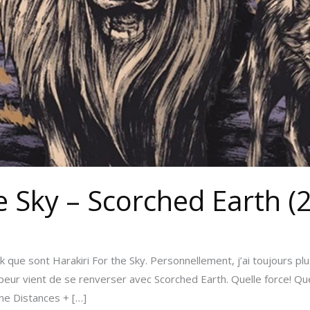
e Sky – Scorched Earth (
que sont Harakiri For the Sky. Personnellement, j’ai toujours pl
vapeur vient de se renverser avec Scorched Earth. Quelle force! Q
the Distances + […]