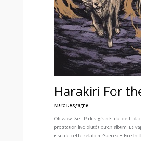
Harakiri For th
Marc Desgagné
Oh wow. 8e LP des géants du post-black 
prestation live plutôt qu’en album. La 
issu de cette relation: Gaerea + Fire In 