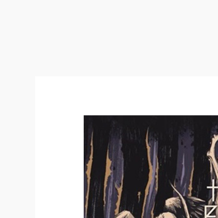
Harakiri
For
the
Sky
–
Scorched
Earth
(2025)